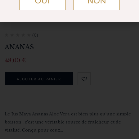
OUI
NON
(0)
ANANAS
48,00
€
AJOUTER AU PANIER
Le Jus Maya Ananas Aloe Vera est bien plus qu’une simple
boisson ; c’est une véritable source de fraîcheur et de
vitalité. Conçu pour ceux…