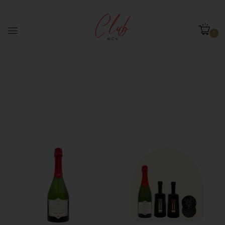
0
SOFT
Home
Soft