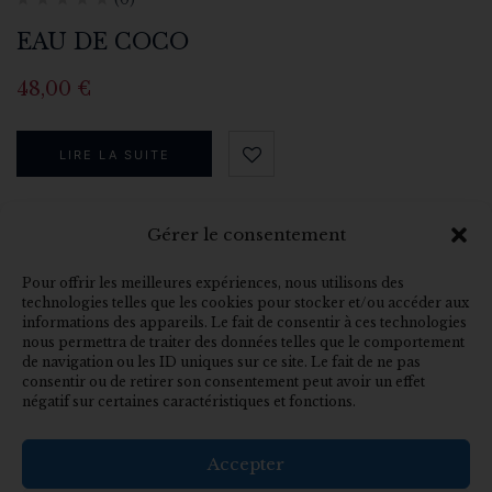
EAU DE COCO
48,00
€
LIRE LA SUITE
Gérer le consentement
En rupture de stock Le Jus Maya Eau de Coco est plus
Pour offrir les meilleures expériences, nous utilisons des
technologies telles que les cookies pour stocker et/ou accéder aux
qu’une simple boisson exotique ; c’est une source
informations des appareils. Le fait de consentir à ces technologies
d’hydratation naturelle, riche en nutriments…
nous permettra de traiter des données telles que le comportement
de navigation ou les ID uniques sur ce site. Le fait de ne pas
consentir ou de retirer son consentement peut avoir un effet
négatif sur certaines caractéristiques et fonctions.
Accepter